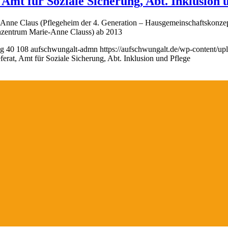
Amt für Soziale Sicherung, Abt. Inklusion 
-Anne Claus (Pflegeheim der 4. Generation – Hausgemeinschaftskonze
nzentrum Marie-Anne Clauss) ab 2013
ng
40
108
aufschwungalt-admn
https://aufschwungalt.de/wp-content/u
erat, Amt für Soziale Sicherung, Abt. Inklusion und Pflege