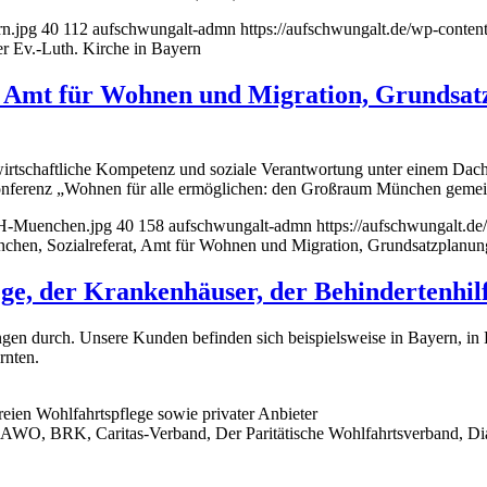
rn.jpg
40
112
aufschwungalt-admn
https://aufschwungalt.de/wp-conte
r Ev.-Luth. Kirche in Bayern
, Amt für Wohnen und Migration, Grundsat
rtschaftliche Kompetenz und soziale Verantwortung unter einem Dac
nferenz „Wohnen für alle ermöglichen: den Großraum München gemei
-LH-Muenchen.jpg
40
158
aufschwungalt-admn
https://aufschwungalt.d
chen, Sozialreferat, Amt für Wohnen und Migration, Grundsatzplan
ege, der Krankenhäuser, der Behindertenhil
gen durch. Unsere Kunden befinden sich beispielsweise in Bayern, in
rnten.
reien Wohlfahrtspflege sowie privater Anbieter
e (AWO, BRK, Caritas-Verband, Der Paritätische Wohlfahrtsverband, Dia