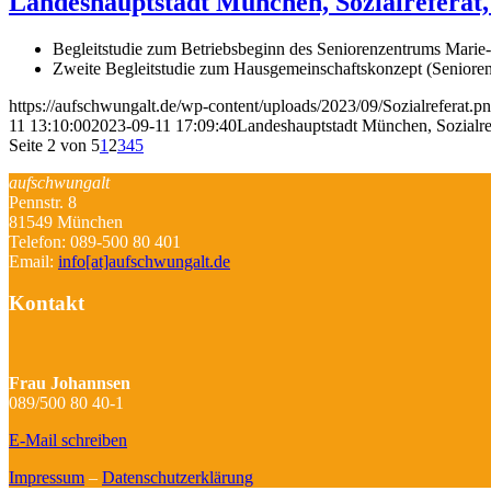
Landeshauptstadt München, Sozialreferat, 
Begleitstudie zum Betriebsbeginn des Seniorenzentrums Marie
Zweite Begleitstudie zum Hausgemeinschaftskonzept (Seniore
https://aufschwungalt.de/wp-content/uploads/2023/09/Sozialreferat.p
11 13:10:00
2023-09-11 17:09:40
Landeshauptstadt München, Sozialref
Seite 2 von 5
1
2
3
4
5
aufschwungalt
Pennstr. 8
81549 München
Telefon: 089-500 80 401
Email:
info[at]aufschwungalt.de
Kontakt
Frau Johannsen
089/500 80 40-1
E-Mail schreiben
Impressum
–
Datenschutzerklärung