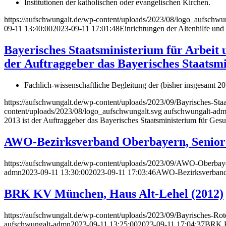
Institutionen der katholischen oder evangelischen Kirchen.
https://aufschwungalt.de/wp-content/uploads/2023/08/logo_aufschwu
09-11 13:40:00
2023-09-11 17:01:48
Einrichtungen der Altenhilfe und
Bayerisches Staatsministerium für Arbeit 
der Auftraggeber das Bayerisches Staatsmi
Fachlich-wissenschaftliche Begleitung der (bisher insgesamt 
https://aufschwungalt.de/wp-content/uploads/2023/09/Bayrisches-Sta
content/uploads/2023/08/logo_aufschwungalt.svg
aufschwungalt-ad
2013 ist der Auftraggeber das Bayerisches Staatsministerium für Ges
AWO-Bezirksverband Oberbayern, Senior
https://aufschwungalt.de/wp-content/uploads/2023/09/AWO-Oberbay
admn
2023-09-11 13:30:00
2023-09-11 17:03:46
AWO-Bezirksverband 
BRK KV München, Haus Alt-Lehel (2012)
https://aufschwungalt.de/wp-content/uploads/2023/09/Bayrisches-R
aufschwungalt-admn
2023-09-11 13:25:00
2023-09-11 17:04:37
BRK K