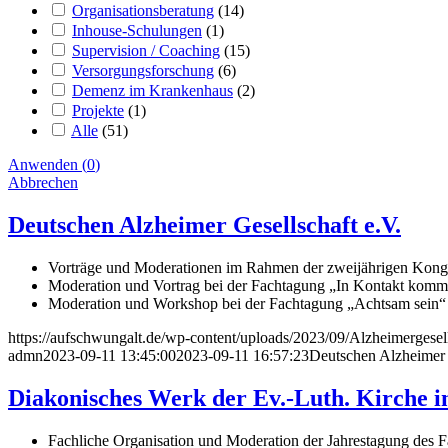
Organisationsberatung
(
14
)
Inhouse-Schulungen
(
1
)
Supervision / Coaching
(
15
)
Versorgungsforschung
(
6
)
Demenz im Krankenhaus
(
2
)
Projekte
(
1
)
Alle
(
51
)
Anwenden
(
0
)
Abbrechen
Deutschen Alzheimer Gesellschaft e.V.
Vorträge und Moderationen im Rahmen der zweijährigen Kong
Moderation und Vortrag bei der Fachtagung „In Kontakt kom
Moderation und Workshop bei der Fachtagung „Achtsam sein“ –
https://aufschwungalt.de/wp-content/uploads/2023/09/Alzheimergesell
admn
2023-09-11 13:45:00
2023-09-11 16:57:23
Deutschen Alzheimer 
Diakonisches Werk der Ev.-Luth. Kirche i
Fachliche Organisation und Moderation der Jahrestagung des F