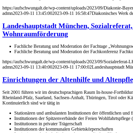
https://aufschwungalt.de/wp-content/uploads/2023/09/Diakonie-Baye
admn
2023-09-11 13:45:00
2023-09-11 16:58:47
Diakonisches Werk de
Landeshauptstadt München, Sozialreferat
Wohnraumförderung
Fachliche Beratung und Moderation der Fachtage „Wohnungswi
Fachliche Beratung und Moderation der Fachkonferenz Fachko
https://aufschwungalt.de/wp-content/uploads/2023/09/Sozialreferat
admn
2023-09-11 13:40:00
2023-09-11 17:00:02
Landeshauptstadt Mün
Einrichtungen der Altenhilfe und Altenpfl
Seit 2001 führen wir im deutschsprachigen Raum In-house-Fortbildun
Rheinland-Pfalz, Saarland, Sachsen-Anhalt, Thüringen, Tirol oder Kä
Kontinuierlich sind wir tätig in
Stationären und ambulanten Institutionen der öffentlichen und f
Institutionen der Spitzenverbände der Freien Wohlfahrtspfleg
Institutionen in privater Trägerschaft
Institutionen der kommunalen Gebietskörperschaften