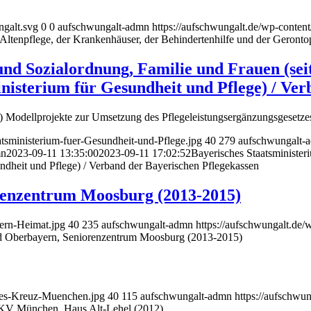
ngalt.svg
0
0
aufschwungalt-admn
https://aufschwungalt.de/wp-conten
 Altenpflege, der Krankenhäuser, der Behindertenhilfe und der Geronto
und Sozialordnung, Familie und Frauen (sei
nisterium für Gesundheit und Pflege) / Ve
20) Modellprojekte zur Umsetzung des Pflegeleistungsergänzungsgeset
atsministerium-fuer-Gesundheit-und-Pflege.jpg
40
279
aufschwungalt-
mn
2023-09-11 13:35:00
2023-09-11 17:02:52
Bayerisches Staatsminister
undheit und Pflege) / Verband der Bayerischen Pflegekassen
enzentrum Moosburg (2013-2015)
ern-Heimat.jpg
40
235
aufschwungalt-admn
https://aufschwungalt.de
Oberbayern, Seniorenzentrum Moosburg (2013-2015)
otes-Kreuz-Muenchen.jpg
40
115
aufschwungalt-admn
https://aufschwu
V München, Haus Alt-Lehel (2012)