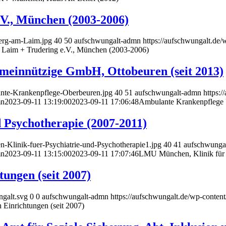
.V., München (2003-2006)
Berg-am-Laim.jpg
40
50
aufschwungalt-admn
https://aufschwungalt.de
m Laim + Trudering e.V., München (2003-2006)
meinnützige GmbH, Ottobeuren (seit 2013)
ante-Krankenpflege-Oberbeuren.jpg
40
51
aufschwungalt-admn
https:
mn
2023-09-11 13:19:00
2023-09-11 17:06:48
Ambulante Krankenpflege U
 Psychotherapie (2007-2011)
-Klinik-fuer-Psychiatrie-und-Psychotherapie1.jpg
40
41
aufschwunga
mn
2023-09-11 13:15:00
2023-09-11 17:07:46
LMU München, Klinik für P
ungen (seit 2007)
ngalt.svg
0
0
aufschwungalt-admn
https://aufschwungalt.de/wp-conten
Einrichtungen (seit 2007)