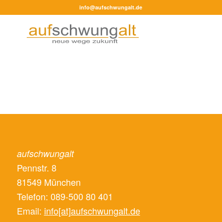
info@aufschwungalt.de
aufschwungalt
Pennstr. 8
81549 München
Telefon: 089-500 80 401
Email:
info[at]aufschwungalt.de