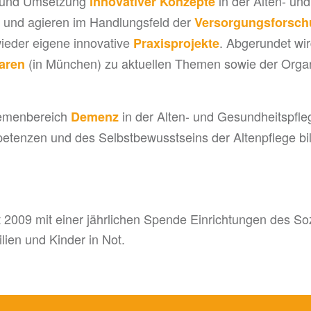
g und Umsetzung
in der Alten- und
innovativer Konzepte
er und agieren im Handlungsfeld der
Versorgungsforsc
wieder eigene innovative
. Abgerundet wir
Praxisprojekte
(in München) zu aktuellen Themen sowie der Orga
aren
hemenbereich
in der Alten- und Gesundheitspfleg
Demenz
etenzen und des Selbstbewusstseins der Altenpflege bil
it 2009 mit einer jährlichen Spende Einrichtungen des So
ien und Kinder in Not.