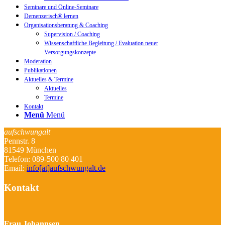
Seminare und Online-Seminare
Demenzerisch® lernen
Organisationsberatung & Coaching
Supervision / Coaching
Wissenschaftliche Begleitung / Evaluation neuer
Versorgungskonzepte
Moderation
Publikationen
Aktuelles & Termine
Aktuelles
Termine
Kontakt
Menü
Menü
aufschwungalt
Pennstr. 8
81549 München
Telefon: 089-500 80 401
Email:
info[at]aufschwungalt.de
Kontakt
Frau Johannsen