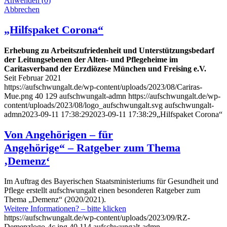
Anwenden
(
0
)
Abbrechen
„Hilfspaket Corona“
Erhebung zu Arbeitszufriedenheit und Unterstützungsbedarf
der Leitungsebenen der Alten- und Pflegeheime im
Caritasverband der Erzdiözese München und Freising e.V.
Seit Februar 2021
https://aufschwungalt.de/wp-content/uploads/2023/08/Cariras-
Mue.png
40
129
aufschwungalt-admn
https://aufschwungalt.de/wp-
content/uploads/2023/08/logo_aufschwungalt.svg
aufschwungalt-
admn
2023-09-11 17:38:29
2023-09-11 17:38:29
„Hilfspaket Corona“
Von Angehörigen – für
Angehörige“ – Ratgeber zum Thema
‚Demenz‘
Im Auftrag des Bayerischen Staatsministeriums für Gesundheit und
Pflege erstellt aufschwungalt einen besonderen Ratgeber zum
Thema „Demenz“ (2020/2021).
Weitere Informationen? – bitte klicken
https://aufschwungalt.de/wp-content/uploads/2023/09/RZ-
Demenzlogo-4c.jpg
40
114
aufschwungalt-admn