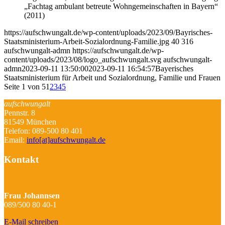
„Fachtag ambulant betreute Wohngemeinschaften in Bayern“
(2011)
https://aufschwungalt.de/wp-content/uploads/2023/09/Bayrisches-
Staatsministerium-Arbeit-Sozialordnung-Familie.jpg
40
316
aufschwungalt-admn
https://aufschwungalt.de/wp-
content/uploads/2023/08/logo_aufschwungalt.svg
aufschwungalt-
admn
2023-09-11 13:50:00
2023-09-11 16:54:57
Bayerisches
Staatsministerium für Arbeit und Sozialordnung, Familie und Frauen
Seite 1 von 5
1
2
3
4
5
aufschwungalt
Pennstr. 8
81549 München
Telefon: 089-500 80 401
Email:
info[at]aufschwungalt.de
Kontakt
Frau Johannsen
089/500 80 40-1
E-Mail schreiben