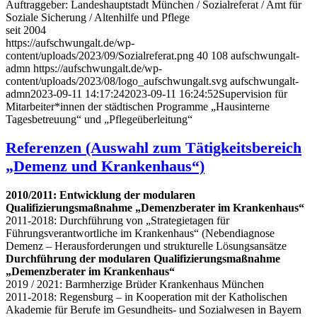
Auftraggeber: Landeshauptstadt München / Sozialreferat / Amt für
Soziale Sicherung / Altenhilfe und Pflege
seit 2004
https://aufschwungalt.de/wp-
content/uploads/2023/09/Sozialreferat.png
40
108
aufschwungalt-
admn
https://aufschwungalt.de/wp-
content/uploads/2023/08/logo_aufschwungalt.svg
aufschwungalt-
admn
2023-09-11 14:17:24
2023-09-11 16:24:52
Supervision für
Mitarbeiter*innen der städtischen Programme „Hausinterne
Tagesbetreuung“ und „Pflegeüberleitung“
Referenzen (Auswahl zum Tätigkeitsbereich
„Demenz und Krankenhaus“)
2010/2011: Entwicklung der modularen
Qualifizierungsmaßnahme „Demenzberater im Krankenhaus“
2011-2018: Durchführung von „Strategietagen für
Führungsverantwortliche im Krankenhaus“ (Nebendiagnose
Demenz – Herausforderungen und strukturelle Lösungsansätze
Durchführung der modularen Qualifizierungsmaßnahme
„Demenzberater im Krankenhaus“
2019 / 2021: Barmherzige Brüder Krankenhaus München
2011-2018: Regensburg – in Kooperation mit der Katholischen
Akademie für Berufe im Gesundheits- und Sozialwesen in Bayern