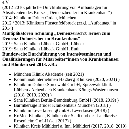
e.V.
(2012-2016: jährliche Durchführung von Aufbautagen für
Absolventen des Kurses „Demenzberater im Krankenhaus“)
2014: Klinikum Dritter Orden, München
2012 / 2013: Klinikum Fürstenfeldbruck (zzgl. „Aufbautag“ in
2014)
Multiplikatoren-Schulung „Demenzerisch® lernen zum
Demenz-Dolmetscher im Krankenhaus“
2019: Sana Kliniken Lübeck GmbH, Lübeck
2019: Sana Kliniken Lübeck GmbH, Eutin
Bundesweite Durchführung von Intensivseminaren und
Qualifizierungen für Mitarbeiter*innen von Krankenhäuser
und Kliniken seit 2013, z.B.:
München Klinik Akademie (seit 2021)
Kommunalunternehmen Haßberg-Kliniken (2020, 2021) )
Klinikum Dahme-Spreewald GmbH, Spreewaldklinik
Lübben / Achenbach Krankenhaus Königs Wusterhausen
(2018, 2019, 2020) )
Sana Kliniken Berlin-Brandenburg GmbH (2018, 2019) )
Barmherzige Brüder Krankenhaus München (2018) )
Klinikum Leverkusen gGmbH, Leverkusen (2018) )
RoMed Kliniken, Kliniken der Stadt und des Landkreises
Rosenheim GmbH (seit 2017) )
Kliniken Kreis Mühldorf a. Inn, Mühldorf (2017, 2018, 2019)