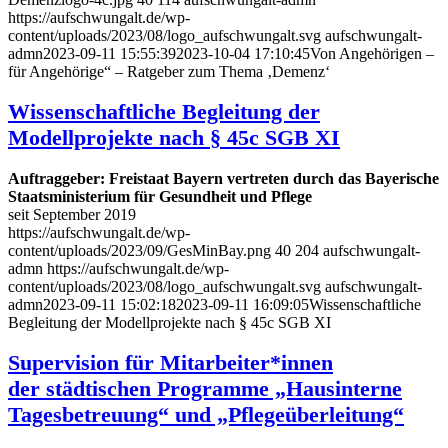
https://aufschwungalt.de/wp-
content/uploads/2023/08/logo_aufschwungalt.svg
aufschwungalt-
admn
2023-09-11 15:55:39
2023-10-04 17:10:45
Von Angehörigen –
für Angehörige“ – Ratgeber zum Thema ‚Demenz‘
Wissenschaftliche Begleitung der
Modellprojekte nach § 45c SGB XI
Auftraggeber: Freistaat Bayern vertreten durch das Bayerische
Staatsministerium für Gesundheit und Pflege
seit September 2019
https://aufschwungalt.de/wp-
content/uploads/2023/09/GesMinBay.png
40
204
aufschwungalt-
admn
https://aufschwungalt.de/wp-
content/uploads/2023/08/logo_aufschwungalt.svg
aufschwungalt-
admn
2023-09-11 15:02:18
2023-09-11 16:09:05
Wissenschaftliche
Begleitung der Modellprojekte nach § 45c SGB XI
Supervision für Mitarbeiter*innen
der städtischen Programme „Hausinterne
Tagesbetreuung“ und „Pflegeüberleitung“