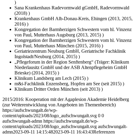
)
Sana Krankenhaus Radevormwald gGmbH, Radevormwald
(2018) )
Krankenhaus GmbH Alb-Donau-Kreis, Ehingen (2013, 2015,
2016) )
Kongregation der Barmherzigen Schwestern vom hl. Vinzenz
von Paul, Mutterhaus Augsburg (2013, 2015) )
Kongregation der Barmherzigen Schwestern vom hl. Vinzenz
von Paul, Mutterhaus München (2015, 2016) )
Geriatriezentrum Neuburg GmbH, Geriatrische Fachklinik
Ingolstadt/Neuburg (2014, 2015) )
„Pflegeforum in der Region Senftenberg“ (Träger: Klinikum
Niederlausitz GmbH und der ASB Altenpflegeheim GmbH
Brieske) (2014, 2015) )
Klinikum Landsberg am Lech (2015) )
m&i-Fachklinik Enzensberg, Hopfen am See (seit 2015) )
Klinikum Dritter Orden München (seit 2013) )
2015/2016: Kooperation mit der Agaplesion Akademie Heidelberg
(zur Weiterentwicklung von Angeboten im Themenbereich)
https://aufschwungalt.de/wp-
content/uploads/2023/08/logo_aufschwungalt.svg
0
0
aufschwungalt-admn
https://aufschwungalt.de/wp-
content/uploads/2023/08/logo_aufschwungalt.svg
aufschwungalt-
admn
2023-09-11 14:15:48
2023-09-11 16:43:43
Referenzen