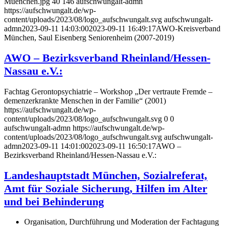
Muenchen.jpg
40
146
aufschwungalt-admn
https://aufschwungalt.de/wp-
content/uploads/2023/08/logo_aufschwungalt.svg
aufschwungalt-
admn
2023-09-11 14:03:00
2023-09-11 16:49:17
AWO-Kreisverband
München, Saul Eisenberg Seniorenheim (2007-2019)
AWO – Bezirksverband Rheinland/Hessen-
Nassau e.V.:
Fachtag Gerontopsychiatrie – Workshop „Der vertraute Fremde –
demenzerkrankte Menschen in der Familie“ (2001)
https://aufschwungalt.de/wp-
content/uploads/2023/08/logo_aufschwungalt.svg
0
0
aufschwungalt-admn
https://aufschwungalt.de/wp-
content/uploads/2023/08/logo_aufschwungalt.svg
aufschwungalt-
admn
2023-09-11 14:01:00
2023-09-11 16:50:17
AWO –
Bezirksverband Rheinland/Hessen-Nassau e.V.:
Landeshauptstadt München, Sozialreferat,
Amt für Soziale Sicherung, Hilfen im Alter
und bei Behinderung
Organisation, Durchführung und Moderation der Fachtagung