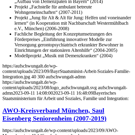
„Aufbau von Demenzpaten in Bayern“ (2014)
Projekt „Fachstelle für ambulant betreute
Wohngemeinschaften“ (2007-2011)
Projekt „Jung für Alt & Alt für Jung: Helfen und voneinander
lernen“ (in Kooperation mit Nachbarschaft Westermühlbach
e.V., München) (2006-2008)
Fachliche Begleitung der Konzeptumsetzungen des
Förderpreises „Einführung innovativer Modelle zur
Versorgung gerontopsychiatrisch erkrankter Bewohner in
Einrichtungen der stationären Altenhilfe“ (2004-2005)
Modellprojekt „Musik mit Demenzkranken“ (2004)
https://aufschwungalt.de/wp-
content/uploads/2023/09/BayrStaatsminist-Arbeit-Soziales-Familie-
Integration.jpg
40
300
aufschwungalt-admn
https://aufschwungalt.de/wp-
content/uploads/2023/08/logo_aufschwungalt.svg
aufschwungalt-
admn
2023-09-11 14:08:00
2023-09-11 16:48:09
Bayerisches
Staatsministerium für Arbeit und Soziales, Familie und Integration:
AWO-Kreisverband München, Saul
Eisenberg Seniorenheim (2007-2019)
https://aufschwungalt.de/wp-content/uploads/2023/09/AWO-